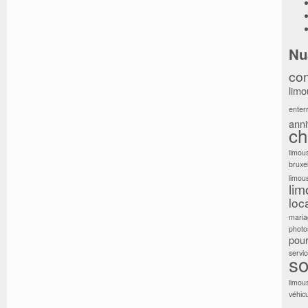
Nu
co
limo
ente
anni
ch
limou
bruxel
limo
li
loc
maria
photo
pour
servi
so
limou
véhic