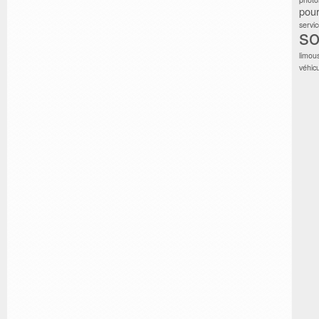
pour
servi
so
limou
véhic