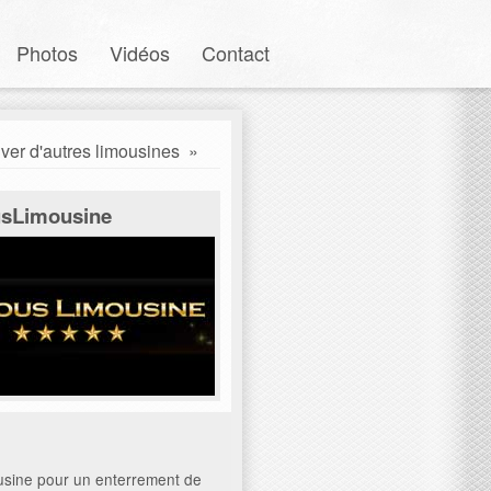
Photos
Vidéos
Contact
ver d'autres limousines
»
sLimousine
usine pour un enterrement de