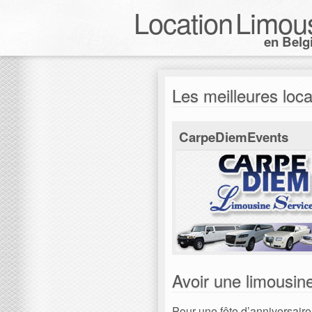
Location
Limou
en Belg
Les meilleures loca
CarpeDiemEvents
Avoir une limousin
Pour une fête d’anniversaire