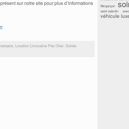
soi
présent sur notre site pour plus d’informations
fille/garçon
saint-valentin ave
véhicule lux
er
,
,
versaire
Location Limousine Pas Cher
Soirée