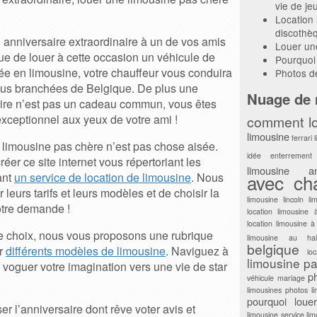
vie de je
Location 
discothè
 anniversaire extraordinaire à un de vos amis
Louer un
ue de louer à cette occasion un véhicule de
Pourquoi 
ée en limousine, votre chauffeur vous conduira
Photos d
lus branchées de Belgique. De plus une
Nuage de 
aire n’est pas un cadeau commun, vous êtes
exceptionnel aux yeux de votre ami !
comment lo
limousine
ferrari 
 limousine pas chère n’est pas chose aisée.
idée enterrement
er ce site internet vous répertoriant les
limousine ann
ant
un service de location de limousine
. Nous
avec cha
eurs tarifs et leurs modèles et de choisir la
limousine lincoln
li
otre demande !
location limousine 
location limousine à
re choix, nous vous proposons une rubrique
limousine au hai
belgique
ir
différents modèles de limousine
. Naviguez à
lo
limousine p
r voguer votre imagination vers une vie de star
p
véhicule mariage
limousines
photos l
pourquoi louer
r l’anniversaire dont rêve voter avis et
limousine
service li