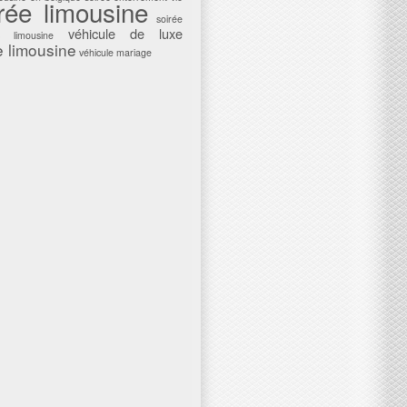
rée limousine
soirée
véhicule de luxe
c limousine
e limousine
véhicule mariage