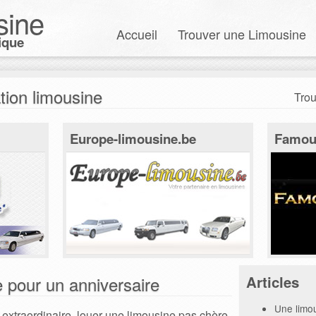
sine
Accueil
Trouver une Limousine
ique
tion limousine
Trou
Europe-limousine.be
Famou
e pour un anniversaire
Articles
Une limo
 extraordinaire, louer une limousine pas chère