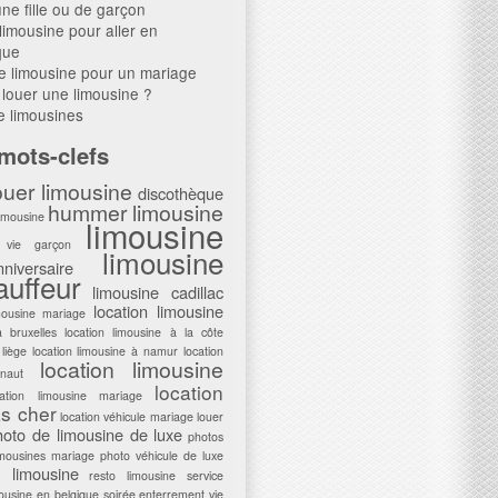
une fille ou de garçon
limousine pour aller en
que
e limousine pour un mariage
louer une limousine ?
e limousines
mots-clefs
uer limousine
discothèque
hummer limousine
limousine
limousine
 vie garçon
limousine
iversaire
uffeur
limousine cadillac
location limousine
mousine mariage
à bruxelles
location limousine à la côte
 liège
location limousine à namur
location
location limousine
naut
location
cation limousine mariage
as cher
location véhicule mariage
louer
hoto de limousine de luxe
photos
imousines mariage
photo véhicule de luxe
 limousine
resto limousine
service
mousine en belgique
soirée enterrement vie