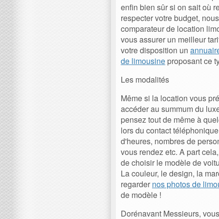
enfin bien sûr si on sait où 
respecter votre budget, nou
comparateur de location lim
vous assurer un meilleur tar
votre disposition un
annuair
de limousine
proposant ce ty
Les modalités
Même si la location vous pré
accéder au summum du luxe l
pensez tout de même à quelq
lors du contact téléphonique
d'heures, nombres de person
vous rendez etc. A part cela
de choisir le modèle de voitur
La couleur, le design, la ma
regarder
nos photos de limo
de modèle !
Dorénavant Messieurs, vous