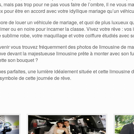
s, mais pas trop pour ne pas vous faire de l’ombre, il ne vous
x pour être en accord avec votre idyllique mariage qu’un véhicu
ncore de louer un véhicule de mariage, et quoi de plus luxueux 
mer ou en noire pour incarner la classe. Vivez votre rêve : vos 
 sublime robe, votre maquillage et votre coiffure étudiés avec so
venir vous trouvez fréquemment des photos de limousine de ma
ouve devant la majestueuse limousine prête à monter avec son fut
jette son bouquet ?
ues parfaites, une lumière idéalement située et cette limousine
 symbole de cette journée de rêve.