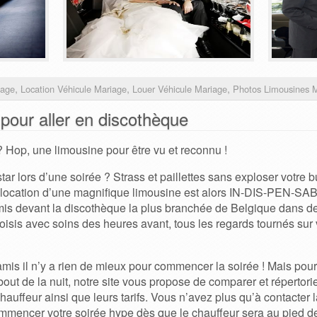
,
,
,
iage
Location Véhicule Mariage
Louer Véhicule Mariage
Photos Limousines 
 pour aller en discothèque
 Hop, une limousine pour être vu et reconnu !
ar lors d’une soirée ? Strass et paillettes sans exploser votre bu
a location d’une magnifique limousine est alors IN-DIS-PEN-SAB
mis devant la discothèque la plus branchée de Belgique dans d
oisis avec soins des heures avant, tous les regards tournés su
mis il n’y a rien de mieux pour commencer la soirée ! Mais pour
 bout de la nuit, notre site vous propose de comparer et répertor
auffeur ainsi que leurs tarifs. Vous n’avez plus qu’à contacter l
mencer votre soirée hype dès que le chauffeur sera au pied de