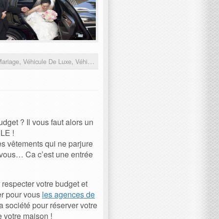
,
,
Mariage
Véhicule De Luxe
Véhicule Mariage
dget ? Il vous faut alors un
LE !
es vêtements qui ne parjure
r vous… Ca c’est une entrée
 respecter votre budget et
ier pour vous
les agences de
a société pour réserver votre
 votre maison !