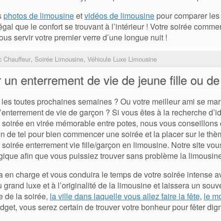
s
photos de limousine
et
vidéos de limousine
pour comparer les 
égal que le confort se trouvant à l’intérieur ! Votre soirée comm
us servir votre premier verre d’une longue nuit !
,
,
 Chauffeur
Soirée Limousine
Véhicule Luxe Limousine
 un enterrement de vie de jeune fille ou d
 les toutes prochaines semaines ? Ou votre meilleur ami se mar
d’enterrement de vie de garçon ? Si vous êtes à la recherche d’
e soirée en virée mémorable entre potes, nous vous conseillons 
rien de tel pour bien commencer une soirée et la placer sur le thèm
a soirée enterrement vie fille/garçon en limousine. Notre site vo
ique afin que vous puissiez trouver sans problème la limousine 
 en charge et vous conduira le temps de votre soirée intense av
u grand luxe et à l’originalité de la limousine et laissera un souv
e de la soirée,
la ville dans laquelle vous allez faire la fête
,
le m
get, vous serez certain de trouver votre bonheur pour fêter dig