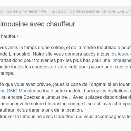
,
,
,
çon
Soirée Enterrement Vie Fille/garçon
Soirée Limousine
Véhicule Luxe Li
limousine avec chauffeur
Chauffeur
vos amis le temps d’une soirée, et de la rendre inoubliable pour 
rande Limousine. Notre site vous donnera accès à tous
les loueu
Parfait donc pour trouver les prix les plus bas pour une limousi
ettre toutes les chances de votre côté pour passer une excelle
gtemps.
rée que vous ayez prévue, jouez la carte de l’originalité en loua
ine GMC Monster
ou toute autre modèle. Lancez les invitations
 ou encore Spectacle Limousine… Avec 8 places disponibles da
ommencer votre soirée Limousine comme il se doit avec champa
uffeur inclus dans le prix de la location.
 trouver la Limousine avec Chauffeur qui vous accompagnera le