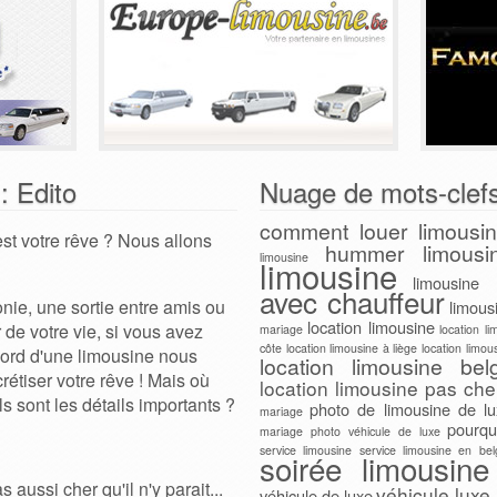
: Edito
Nuage de mots-clef
comment louer limousi
st votre rêve ? Nous allons
hummer limousi
limousine
limousine
limousine 
avec chauffeur
nie, une sortie entre amis ou
limous
location limousine
de votre vie, si vous avez
mariage
location li
côte
location limousine à liège
location limo
bord d'une limousine nous
location limousine bel
étiser votre rêve ! Mais où
location limousine pas che
s sont les détails importants ?
photo de limousine de l
mariage
pourqu
mariage
photo véhicule de luxe
service limousine
service limousine en bel
soirée limousine
aussi cher qu'il n'y parait...
véhicule luxe
véhicule de luxe