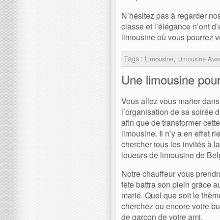
N’hésitez pas à regarder no
classe et l’élégance n’ont d’
limousine où vous pourrez vo
Tags :
,
Limousine
Limousine Avec
Une limousine pour
Vous allez vous marier dans
l’organisation de sa soirée 
afin que de transformer cett
limousine. Il n’y a en effet 
chercher tous les invités à l
loueurs de limousine de Belg
Notre chauffeur vous prendra
fête battra son plein grâce a
marié. Quel que soit le thèm
cherchez ou encore votre bud
de garçon de votre ami.