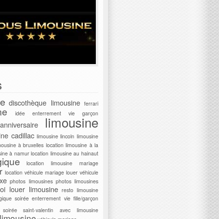
s
ne
discothèque limousine
ferrari
ne
idée enterrement vie garçon
limousine
anniversaire
ine cadillac
limousine lincoln
limousine
mousine à bruxelles
location limousine à la
usine à namur
location limousine au hainaut
gique
location limousine mariage
r
location véhicule mariage
louer véhicule
uxe
photos limousines
photos limousines
oi louer limousine
resto limousine
gique
soirée enterrement vie fille/garçon
soirée saint-valentin avec limousine
 limousine